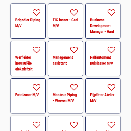
Brigadier Piping
TIG lasser - Geel
Business
M/V
M/V
Development
Manager - Hard
Facility
Management
Werfleider
Management
Halfautomaat
industriële
assistant
buislasser M/V
elektriciteit
Fotolasser M/V
Monteur Piping
Pijpfitter Atelier
- Werven M/V
M/V