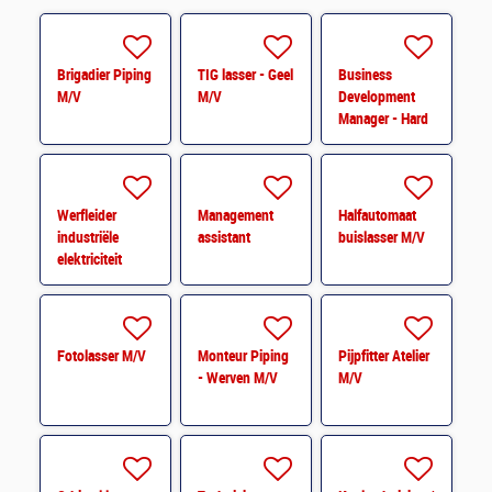
Brigadier Piping
TIG lasser - Geel
Business
M/V
M/V
Development
Manager - Hard
Facility
Management
Werfleider
Management
Halfautomaat
industriële
assistant
buislasser M/V
elektriciteit
Fotolasser M/V
Monteur Piping
Pijpfitter Atelier
- Werven M/V
M/V