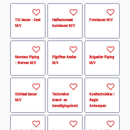
TIG lasser - Geel
Halfautomaat
Fotolasser M/V
M/V
buislasser M/V
Monteur Piping
Pijpfitter Atelier
Brigadier Piping
- Werven M/V
M/V
M/V
Orbitaal lasser
Technieker
Koeltechnieker /
M/V
brand- en
Regio
beveiligingsinstallaties
Antwerpen