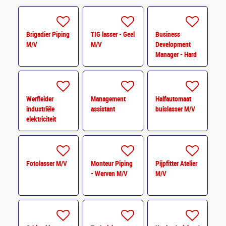
Brigadier Piping
TIG lasser - Geel
Business
M/V
M/V
Development
Manager - Hard
Facility
Management
Werfleider
Management
Halfautomaat
industriële
assistant
buislasser M/V
elektriciteit
Fotolasser M/V
Monteur Piping
Pijpfitter Atelier
- Werven M/V
M/V