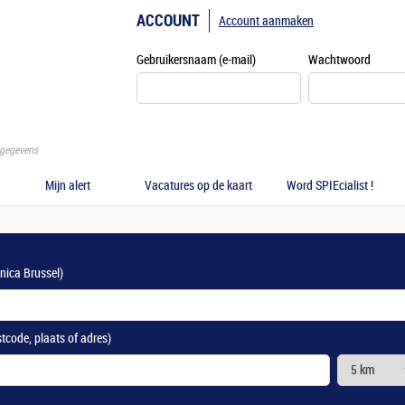
ACCOUNT
Account aanmaken
Gebruikersnaam (e-mail)
Wachtwoord
gegevens
Mijn alert
Vacatures op de kaart
Word SPIEcialist !
anica Brussel)
stcode, plaats of adres)