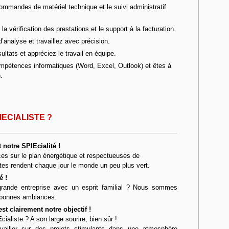
ommandes de matériel technique et le suivi administratif
 vérification des prestations et le support à la facturation.
analyse et travaillez avec précision.
ltats et appréciez le travail en équipe.
mpétences informatiques (Word, Excel, Outlook) et êtes à
.
ECIALISTE ?
notre SPIEcialité !
aces sur le plan énergétique et respectueuses de
stes rendent chaque jour le monde un peu plus vert.
é !
rande entreprise avec un esprit familial ? Nous sommes
e bonnes ambiances.
st clairement notre objectif !
E
cialiste ? A son large sourire, bien sûr !
vailler sur des projets stimulants dans une atmosphère