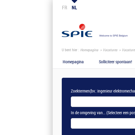
FR
NL
U bent hier :
Homepagina
Vacatures
Vacature
Homepagina
Solliciteer spontaan!
Zoektermen
(bv.: ingenieur elektromech
In de omgeving van...
(Selecteer een po