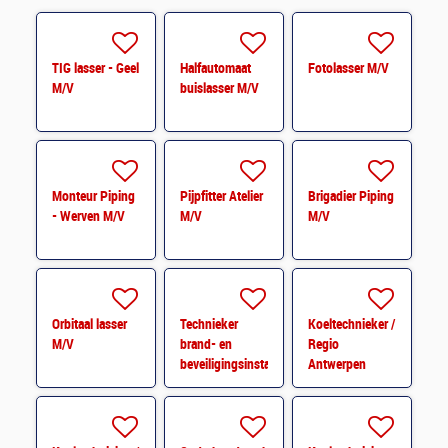
TIG lasser - Geel
Halfautomaat
Fotolasser M/V
M/V
buislasser M/V
Monteur Piping
Pijpfitter Atelier
Brigadier Piping
- Werven M/V
M/V
M/V
Orbitaal lasser
Technieker
Koeltechnieker /
M/V
brand- en
Regio
beveiligingsinstallaties
Antwerpen