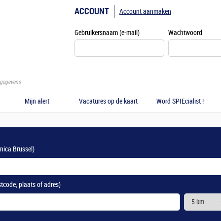
ACCOUNT
Account aanmaken
Gebruikersnaam (e-mail)
Wachtwoord
gegevens
Mijn alert
Vacatures op de kaart
Word SPIEcialist !
anica Brussel)
stcode, plaats of adres)