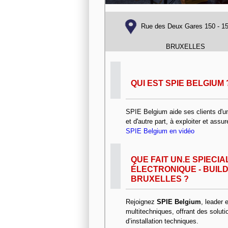
Rue des Deux Gares 150 - 1
BRUXELLES
QUI EST SPIE BELGIUM 
SPIE Belgium aide ses clients d'un
et d'autre part, à exploiter et assu
SPIE Belgium en vidéo
QUE FAIT UN.E SPIECI
ÉLECTRONIQUE - BUILD
BRUXELLES ?
Rejoignez
SPIE Belgium
, leader
multitechniques, offrant des solut
d’installation techniques.