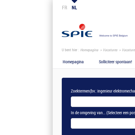
FR
NL
U bent hier :
Homepagina
Vacatures
Vacature
Homepagina
Solliciteer spontaan!
Zoektermen
(bv.: ingenieur elektromech
In de omgeving van...
(Selecteer een po