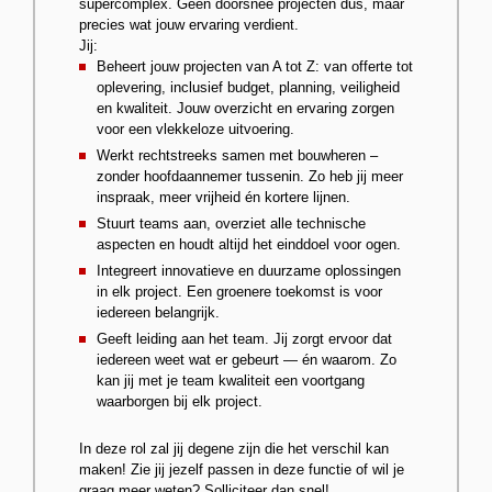
supercomplex. Geen doorsnee projecten dus, maar
precies wat jouw ervaring verdient.
Jij:
Beheert jouw projecten van A tot Z: van offerte tot
oplevering, inclusief budget, planning, veiligheid
en kwaliteit. Jouw overzicht en ervaring zorgen
voor een vlekkeloze uitvoering.
Werkt rechtstreeks samen met bouwheren –
zonder hoofdaannemer tussenin. Zo heb jij meer
inspraak, meer vrijheid én kortere lijnen.
Stuurt teams aan, overziet alle technische
aspecten en houdt altijd het einddoel voor ogen.
Integreert innovatieve en duurzame oplossingen
in elk project. Een groenere toekomst is voor
iedereen belangrijk.
Geeft leiding aan het team. Jij zorgt ervoor dat
iedereen weet wat er gebeurt — én waarom. Zo
kan jij met je team kwaliteit een voortgang
waarborgen bij elk project.
In deze rol zal jij degene zijn die het verschil kan
maken! Zie jij jezelf passen in deze functie of wil je
graag meer weten? Solliciteer dan snel!