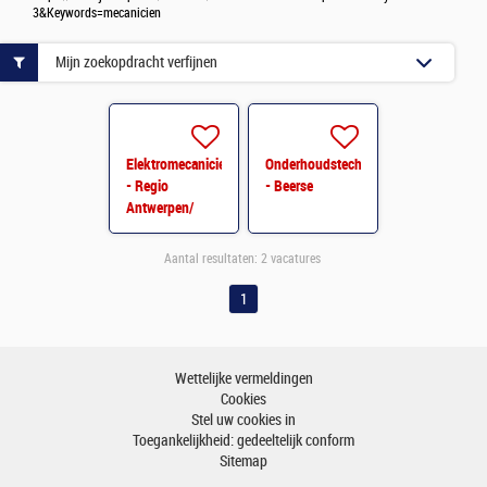
3&Keywords=mecanicien
Mijn zoekopdracht verfijnen
Elektromecanicien
Onderhoudstechnieker
- Regio
- Beerse
Antwerpen/
Limburg/
Vlaams Brabant
Aantal resultaten:
2 vacatures
1
Wettelijke vermeldingen
Cookies
Stel uw cookies in
Toegankelijkheid: gedeeltelijk conform
Sitemap