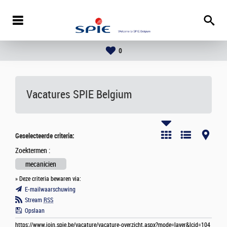
0
Vacatures
SPIE Belgium
Geselecteerde criteria:
Zoektermen :
mecanicien
» Deze criteria bewaren via:
E-mailwaarschuwing
Stream
RSS
Opslaan
https://www.join.spie.be/vacature/vacature-overzicht.aspx?mode=layer&lcid=104