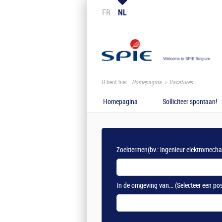
FR
NL
U bent hier :
Homepagina
Vacatures
Homepagina
Solliciteer spontaan!
Zoektermen
(bv.: ingenieur elektromech
In de omgeving van...
(Selecteer een po