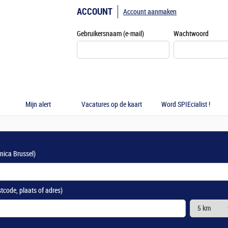
ACCOUNT
Account aanmaken
Gebruikersnaam (e-mail)
Wachtwoord
Mijn alert
Vacatures op de kaart
Word SPIEcialist !
anica Brussel)
stcode, plaats of adres)