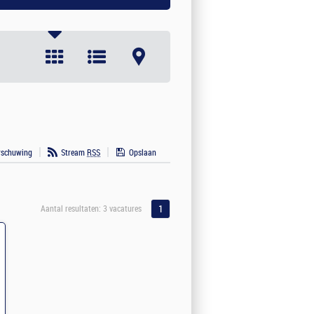
rschuwing
Stream
RSS
Opslaan
1
Aantal resultaten:
3 vacatures