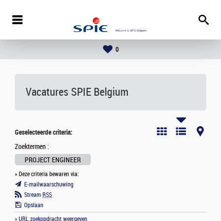
0
Vacatures
SPIE Belgium
Geselecteerde criteria:
Zoektermen :
PROJECT ENGINEER
» Deze criteria bewaren via:
E-mailwaarschuwing
Stream
RSS
Opslaan
» URL zoekopdracht weergeven