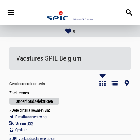
0
Vacatures
SPIE Belgium
Geselecteerde criteria:
Zoektermen :
Onderhoudselektricien
» Deze criteria bewaren via:
E-mailwaarschuwing
Stream
RSS
Opslaan
» URL zoekopdracht weergeven