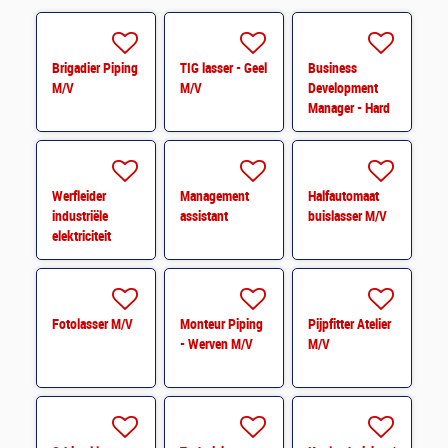
Brigadier Piping
TIG lasser - Geel
Business
M/V
M/V
Development
Manager - Hard
Facility
Management
Werfleider
Management
Halfautomaat
industriële
assistant
buislasser M/V
elektriciteit
Fotolasser M/V
Monteur Piping
Pijpfitter Atelier
- Werven M/V
M/V