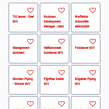
TIG lasser - Geel
Business
Werfleider
M/V
Development
industriële
Manager - Hard
elektriciteit
Facility
Management
Management
Halfautomaat
Fotolasser M/V
assistant
buislasser M/V
Monteur Piping
Pijpfitter Atelier
Brigadier Piping
- Werven M/V
M/V
M/V