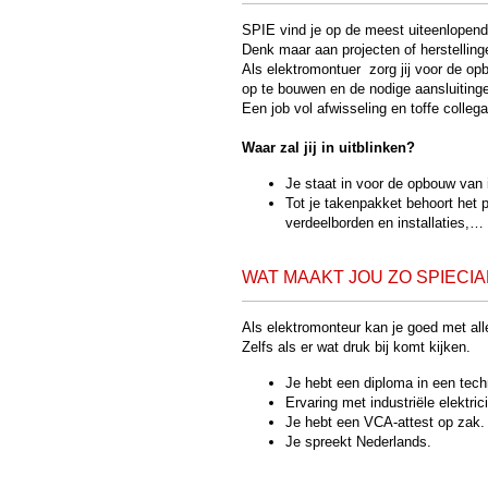
SPIE vind je op de meest uiteenlopende
Denk maar aan projecten of herstellingen
Als elektromontuer zorg jij voor de opbo
op te bouwen en de nodige aansluitin
Een job vol afwisseling en toffe colleg
Waar zal jij in uitblinken?
Je staat in voor de opbouw van in
Tot je takenpakket behoort het 
verdeelborden en installaties,…
WAT MAAKT JOU ZO SPIECIAL
Als elektromonteur kan je goed met all
Zelfs als er wat druk bij komt kijken.
Je hebt een diploma in een tech
Ervaring met industriële elektric
Je hebt een VCA-attest op zak.
Je spreekt Nederlands.