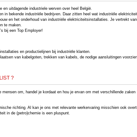
 en uitdagende industriele werven over heel België.
 in bekende industriële bedrijven. Daar zitten heel wat industriële elektriciteit
uw en het onderhoud van industriële elektriciteitsinstallaties. Je vertrekt vanu
gen te maken.
a’s bij een Top Employer!
stallaties en productielijnen bij industriële klanten.
plaatsen van kabelgoten, trekken van kabels, de nodige aansluitingen voorzien
IST ?
e mensen om, handel je kordaat en hou je ervan om met verschillende zaken na
nische richting. Al kan je ons met relevante werkervaring misschien ook overt
iteit in de (petro)chemie is een pluspunt.