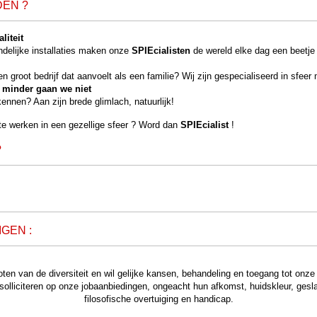
DEN ?
liteit
ndelijke installaties maken onze
SPIEcialisten
de wereld elke dag een beetje
n groot bedrijf dat aanvoelt als een familie? Wij zijn gespecialiseerd in sfeer
r minder gaan we niet
ennen? Aan zijn brede glimlach, natuurlijk!
 te
werken
in een gezellige sfeer ? Word
dan
SPIEcialist
!
?
GEN :
ten van de diversiteit en wil gelijke kansen, behandeling en toegang tot onz
lliciteren op onze jobaanbiedingen, ongeacht hun afkomst, huidskleur, geslac
filosofische overtuiging en handicap.