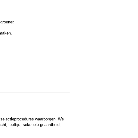
 groener.
 maken.
e selectieprocedures waarborgen. We
ht, leeftijd, seksuele geaardheid,