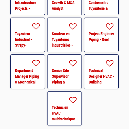
Infrastructure
Growth & M&A
Contremaitre
Projects -
Analyst
Tuyauterie &
Vlaanderen
Montage
Mécanique -
Strépy
Tuyauteur
Soudeur en
Project Engineer
Industriel -
Tuyauteries
Piping - Geel
Strépy-
industrielles -
Bracquegnies
Strépy-
Bracquegnies
Department
Senior Site
Technical
Manager Piping
Supervisor
Designer HVAC -
& Mechanical -
Piping &
Building
Grobbendonk
Mechanical -
Projects -
Geel
Grand-Duché du
Luxembourg
Technicien
HVAC
multitechnique
en maintenance