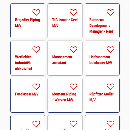
Brigadier Piping
TIG lasser - Geel
Business
M/V
M/V
Development
Manager - Hard
Facility
Management
Werfleider
Management
Halfautomaat
industriële
assistant
buislasser M/V
elektriciteit
Fotolasser M/V
Monteur Piping
Pijpfitter Atelier
- Werven M/V
M/V