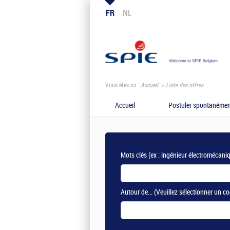
FR
NL
Vous êtes ici :
Accueil
Liste des offres
Accueil
Postuler spontanémen
Mots clés
(ex : ingénieur électromécani
Autour de...
(Veuillez sélectionner un co