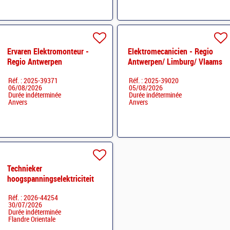
Ervaren Elektromonteur -
Elektromecanicien - Regio
Regio Antwerpen
Antwerpen/ Limburg/ Vlaams
Brabant
Réf. : 2025-39371
Réf. : 2025-39020
06/08/2026
05/08/2026
Durée indéterminée
Durée indéterminée
Anvers
Anvers
Technieker
hoogspanningselektriciteit
O&W-Vlaanderen M/V M/V
Réf. : 2026-44254
30/07/2026
Durée indéterminée
Flandre Orientale