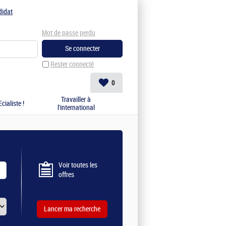
didat
Mot de passe perdu
Rester connecté
0
Travailler à
cialiste !
l'international
Voir toutes les
offres