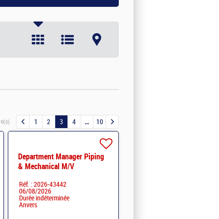
1
2
3
4
10
re(s)
Department Manager Piping
& Mechanical M/V
Réf. : 2026-43442
06/08/2026
Durée indéterminée
Anvers