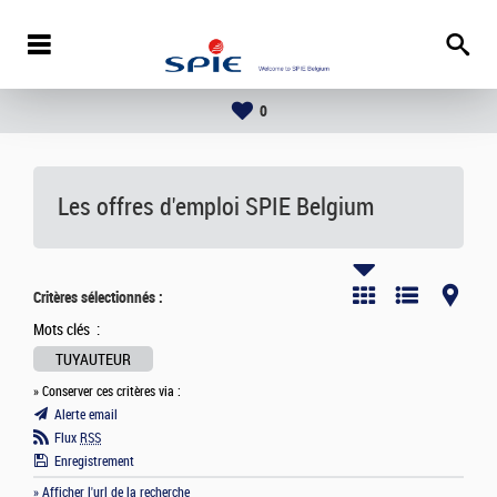
0
Les offres d'emploi
SPIE Belgium
Critères sélectionnés :
Mots clés :
TUYAUTEUR
» Conserver ces critères via :
Alerte email
Flux
RSS
Enregistrement
» Afficher l'url de la recherche