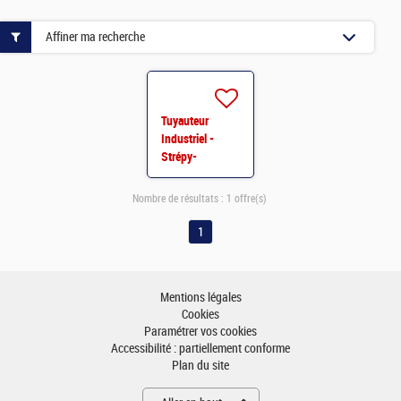
Affiner ma recherche
Tuyauteur
Industriel -
Strépy-
Bracquegnies
Nombre de résultats :
1 offre(s)
1
Mentions légales
Cookies
Paramétrer vos cookies
Accessibilité : partiellement conforme
Plan du site